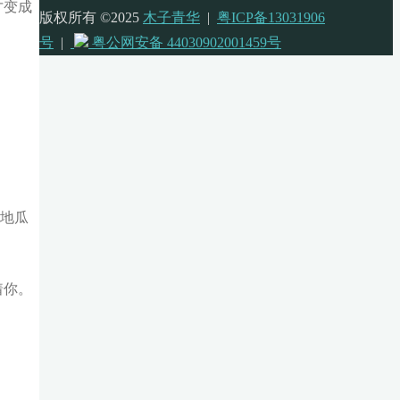
才变成
版权所有 ©2025
木子青华
|
粤ICP备13031906
号
|
粤公网安备 44030902001459号
卖地瓜
着你。