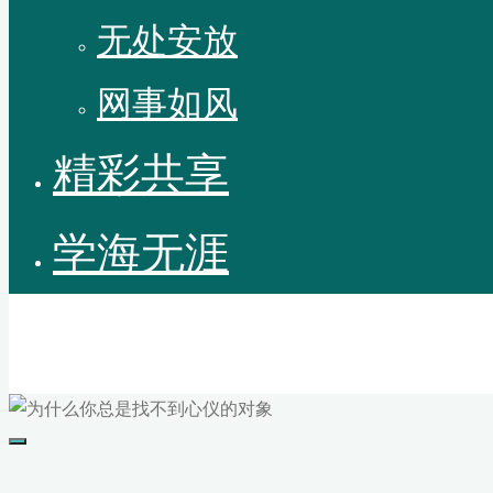
无处安放
网事如风
精彩共享
学海无涯
木子青华
人生也就是一场梦