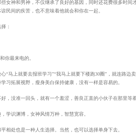
那些女神和男神，不仅继承了良好的基因，同时还花费很多时间
体谅民间的疾苦，也不意味着他就会和你在一起。
选择：
个和你最来电的。
马上就要去报班学习‌‌”‌‌“我马上就要下楼跑30圈‌‌”，就连路边
持学习拓展视野，瘦身美白保持健康，没有一样是容易的。
不好，没准一回头，就有一个羞涩，善良正直的小伙子在那里等
趣，学识渊博，女神风情万种，智慧宽容。
和平相处也是一种人生选择。当然，也可以选择单身下去。