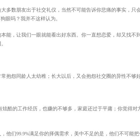
边大多数朋友出于社交礼仪，当然不可能告诉你悲痛的事实，只
瞎了狗眼吗？我并不这样认为。
的本能，让我们一眼就能看出好东西。你一直想恋爱，却又找不
因。
常常抱怨同龄人太幼稚；长大以后，又会抱怨社交圈的异性不够
即没有炫酷的工作经历，也赚的不够多，家庭还过于平庸；你觉得对
，他们99.9%满足你的择偶需求，美中不足的是，他们不可能把