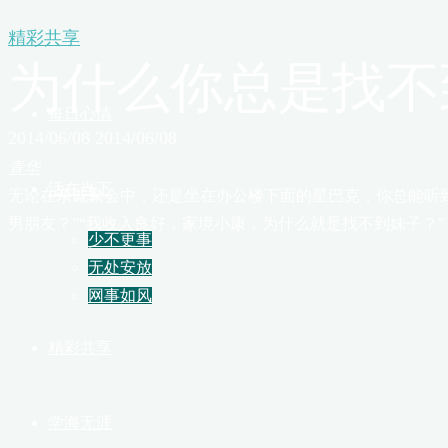
精彩共享
首页
为什么你总是找不
每日心情
2014/06/08
2014/06/08
青华
活在当下
无论在亲戚聚会中，还是坐在办公楼下面的星巴克，你总能听到
男朋友？‌‌”‌‌“我收入良好，家境小康，为什么就是找不到妹子？‌‌”
少不更事
无处安放
网事如风
精彩共享
学海无涯