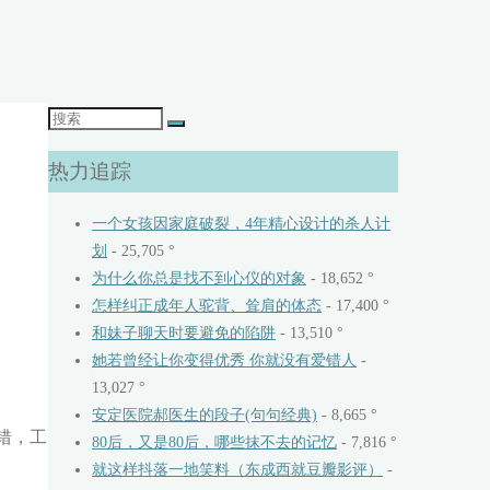
搜
索：
热力追踪
一个女孩因家庭破裂，4年精心设计的杀人计
划
- 25,705 °
为什么你总是找不到心仪的对象
- 18,652 °
怎样纠正成年人驼背、耸肩的体态
- 17,400 °
和妹子聊天时要避免的陷阱
- 13,510 °
她若曾经让你变得优秀 你就没有爱错人
-
13,027 °
安定医院郝医生的段子(句句经典)
- 8,665 °
错，工
80后，又是80后，哪些抹不去的记忆
- 7,816 °
就这样抖落一地笑料（东成西就豆瓣影评）
-