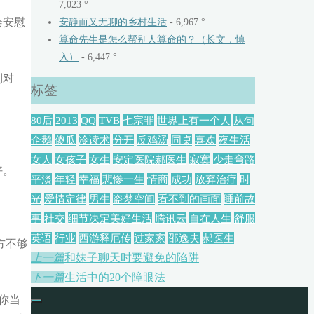
7,023 °
会安慰
安静而又无聊的乡村生活
- 6,967 °
算命先生是怎么帮别人算命的？（长文，慎
入）
- 6,447 °
到对
标签
80后
2013
QQ
TVB
七宗罪
世界上有一个人
从句
企鹅
傻瓜
冷读术
分开
反鸡汤
同桌
喜欢
夜生活
女人
女孩子
女生
安定医院郝医生
寂寞
少走弯路
好。
平淡
年轻
幸福
悲惨一生
情商
成功
放弃治疗
时
光
爱情定律
男生
盗梦空间
看不到的画面
睡前故
事
社交
细节决定美好生活
腾讯云
自在人生
舒服
英语
行业
西游释厄传
过家家
邵逸夫
郝医生
方不够
上一篇
和妹子聊天时要避免的陷阱
下一篇
生活中的20个障眼法
你当