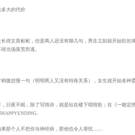
出多大的代价
生长得文质彬彬，但是两人还没有聊几句，男生立刻就开始狂吹
不得当场落荒而逃。
对方稍微怠慢一句（明明两人又没有特殊关系），女生就开始各种
年，日夜不眠，除了写情诗，就是站在楼下唱情歌；在《一吻定
PYENDING.
如果那个人不把你当神经病，那他也令人堪忧……