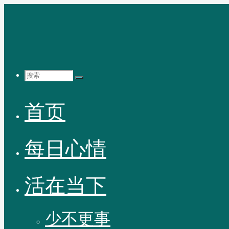
跳
至
内
容
搜
首页
索：
每日心情
活在当下
少不更事