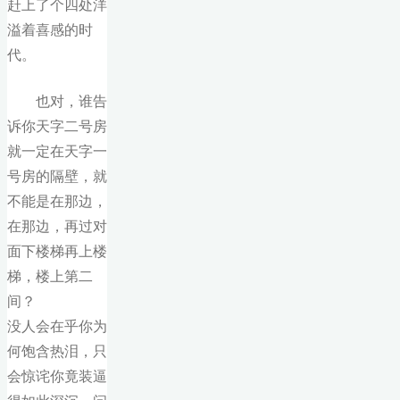
赶上了个四处洋
溢着喜感的时
代。
也对，谁告
诉你天字二号房
就一定在天字一
号房的隔壁，就
不能是在那边，
在那边，再过对
面下楼梯再上楼
梯，楼上第二
间？
没人会在乎你为
何饱含热泪，只
会惊诧你竟装逼