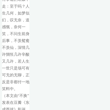
走：至于吗？人
生几何，如梦似
幻，叹无奈，道
感慨，奈何一
笑，不问生前身
后事，不羡鸳鸯
不羡仙，深情几
许惆怅几许辛酸
又几许，若人生
一世只是场可有
可无的无聊，正
反是非都付一地
笑料中。
（本文由“不换”
发表在豆瓣《东
成西就》影评