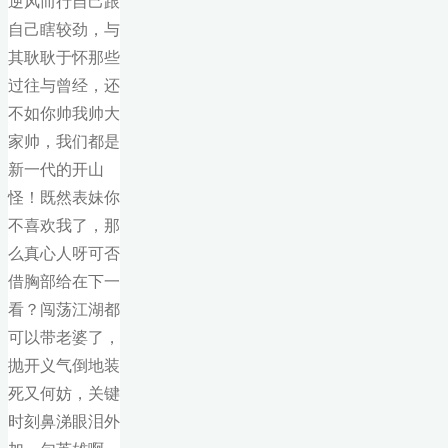
逆风而行自己跟
自己瞎较劲，与
其耿耿于怀那些
过往与曾经，还
不如你帅我帅大
家帅，我们都是
新一代的开山
怪！既然表妹你
不喜欢我了，那
么真心人呀可否
借胸部给在下一
看？闯荡江湖都
可以带老婆了，
抛开义气倒地装
死又何妨，关键
时刻鼻涕眼泪外