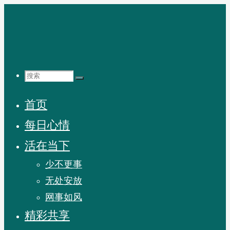
跳
至
内
容
搜
首页
索：
每日心情
活在当下
少不更事
无处安放
网事如风
精彩共享