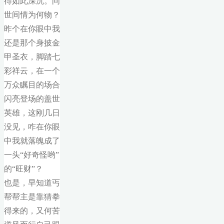
得如此深沉。问
世间情为何物？
昨个在你眼中我
还是那个身披金
甲圣衣，脚踏七
彩祥云，在一个
万众瞩目的场合
闪亮登场的盖世
英雄，这刚几日
没见，咋在你眼
中我就落魄成了
一头“好奇怪哟”
的“旺财”？
也是，早知道丐
帮帮主是靠猜拳
得来的，又何苦