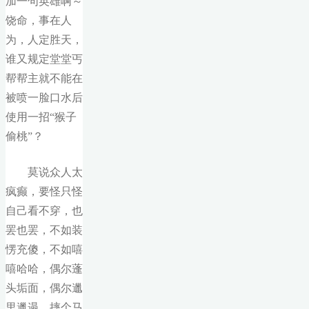
加一句英雄啊～
饶命，事在人
为，人定胜天，
谁又规定堂堂丐
帮帮主就不能在
被喷一脸口水后
使用一招“猴子
偷桃”？
莫说众人太
疯癫，要怪只怪
自己看不穿，也
罢也罢，不如装
愣充傻，不如嘻
嘻哈哈，偶尔蓬
头垢面，偶尔邋
里邋遢，摔个马