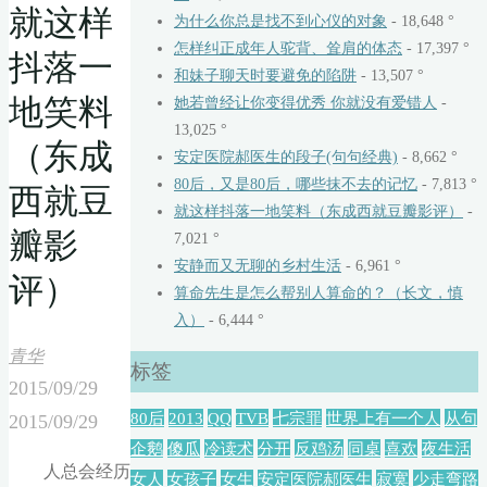
就这样
为什么你总是找不到心仪的对象
- 18,648 °
怎样纠正成年人驼背、耸肩的体态
- 17,397 °
抖落一
和妹子聊天时要避免的陷阱
- 13,507 °
地笑料
她若曾经让你变得优秀 你就没有爱错人
-
13,025 °
（东成
安定医院郝医生的段子(句句经典)
- 8,662 °
80后，又是80后，哪些抹不去的记忆
- 7,813 °
西就豆
就这样抖落一地笑料（东成西就豆瓣影评）
-
瓣影
7,021 °
安静而又无聊的乡村生活
- 6,961 °
评）
算命先生是怎么帮别人算命的？（长文，慎
入）
- 6,444 °
青华
标签
2015/09/29
80后
2013
QQ
TVB
七宗罪
世界上有一个人
从句
2015/09/29
企鹅
傻瓜
冷读术
分开
反鸡汤
同桌
喜欢
夜生活
人总会经历
女人
女孩子
女生
安定医院郝医生
寂寞
少走弯路