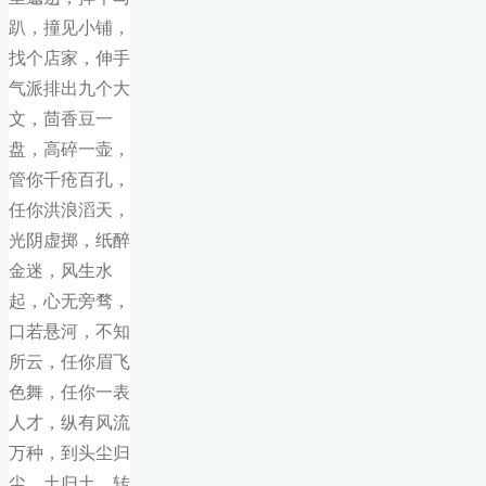
趴，撞见小铺，
找个店家，伸手
气派排出九个大
文，茴香豆一
盘，高碎一壶，
管你千疮百孔，
任你洪浪滔天，
光阴虚掷，纸醉
金迷，风生水
起，心无旁骛，
口若悬河，不知
所云，任你眉飞
色舞，任你一表
人才，纵有风流
万种，到头尘归
尘，土归土，转