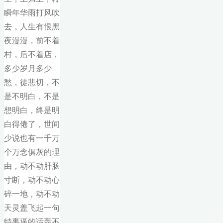
瞬年华雨打风吹
去，人生有恨黑
夜漫漫，前不着
村，后不着店，
多少岁月多少
愁，徒悲切，不
是不明白，不是
想明白，终是明
白得倦了，世间
少说也有一千万
个万念俱灰的理
由，动不动肝肠
寸断，动不动心
碎一地，动不动
天灵盖飞起一句
特事逼的话轰不