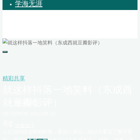
学海无涯
木子青华
人生也就是一场梦
精彩共享
首页
就这样抖落一地笑料（东成西
就豆瓣影评）
每日心情
2015/09/29
2015/09/29
青华
活在当下
人总会经历这样的阶段，看见一座山，就以为看见了整个世