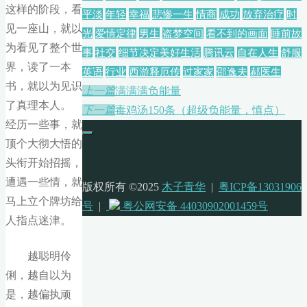
这样的阶段，看
平淡
年轻
幸福
悲惨一生
情商
成功
放弃治疗
时
见一座山，就以
光
爱情定律
男生
盗梦空间
看不到的画面
睡前故
为看见了整个世
事
社交
细节决定美好生活
腾讯云
自在人生
舒服
界，读了一本
英语
行业
西游释厄传
过家家
邵逸夫
郝医生
书，就以为见识
上一篇
满满满负能量
了真理本人。
下一篇
毒鸡汤150条（超级负能量，慎点）
经历一些事，就
顶个大彻大悟的
头衔开始招摇，
遭遇一些情，就
版权所有 ©2025
木子青华
|
粤ICP备13031906
马上立个牌坊给
号
|
粤公网安备 44030902001459号
人指点迷津。
越聪明伶
俐，越自以为
是，越偏执顽