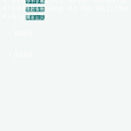
界，读了一本书，就以为见识了真理本人。 经历一些事，就
少不更事
顶个大彻大悟的头衔开始招摇，遭遇一些情，就马上立个牌坊
无处安放
给人指点迷津。
网事如风
精彩共享
学海无涯